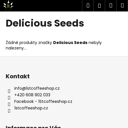
K
Přejít
Hledat
Náku
M
Přihlášen
na
o
obsah
Zpět
Zpět
košík
š
Delicious Seeds
í
C
k
o
Žádné produkty značky
Delicious Seeds
nebyly
p
nalezeny...
o
Z
t
á
ř
p
e
Kontakt
a
b
t
info
@
1stcoffeeshop.cz
u
+420 608 902 033
í
j
Facebook - 1Stcoffeeshop.cz
e
1stcoffeeshop.cz
t
e
n
Informace pro Vás