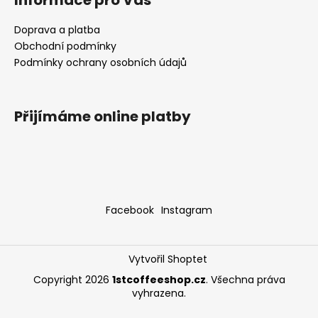
a
Doprava a platba
j
Obchodní podmínky
í
Podmínky ochrany osobních údajů
t
?
Přijímáme online platby
HLEDAT
Facebook
Instagram
D
o
p
Vytvořil Shoptet
o
Copyright 2026
1stcoffeeshop.cz
. Všechna práva
r
vyhrazena.
u