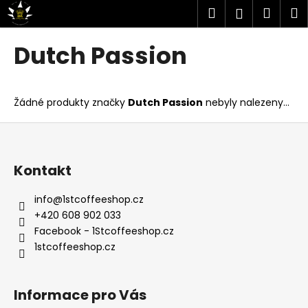
K
Přejít
Hledat
Náku
M
Přihlášen
na
o
obsah
Zpět
Zpět
košík
š
Dutch Passion
í
C
k
o
Žádné produkty značky
Dutch Passion
nebyly nalezeny...
p
o
Z
t
á
ř
p
Kontakt
e
a
b
t
info
@
1stcoffeeshop.cz
u
+420 608 902 033
í
Facebook - 1Stcoffeeshop.cz
j
1stcoffeeshop.cz
e
t
e
Informace pro Vás
n