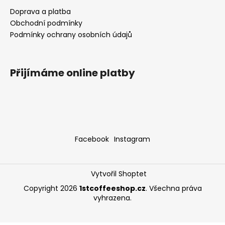
a
Doprava a platba
j
Obchodní podmínky
Podmínky ochrany osobních údajů
í
t
?
Přijímáme online platby
HLEDAT
Facebook
Instagram
D
o
Vytvořil Shoptet
p
Copyright 2026
1stcoffeeshop.cz
. Všechna práva
o
vyhrazena.
r
u